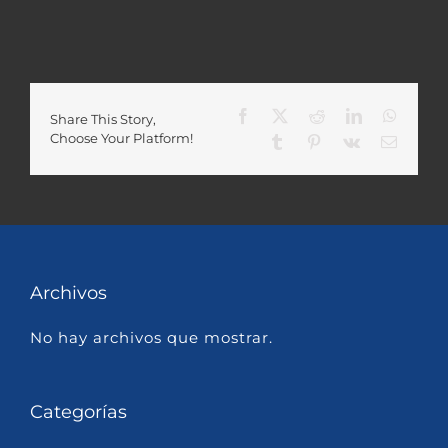
Facebook
X
Reddit
LinkedIn
Whats
Share This Story,
Choose Your Platform!
Tumblr
Pinterest
Vk
Correo
electró
Archivos
No hay archivos que mostrar.
Categorías