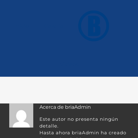
Saltar
al
contenido
Inicio
Galería
Vídeos
Acerca de
briaAdmin
Este autor no presenta ningún
detalle.
Hasta ahora briaAdmin ha creado